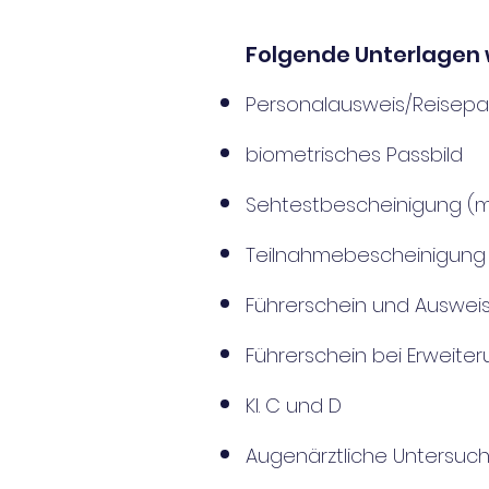
Folgende Unterlagen 
Personalausweis/Reisepa
biometrisches Passbild
Sehtestbescheinigung (ma
Teilnahmebescheinigung A
Führerschein und Auswei
Führerschein bei Erweiter
Kl. C und D
Augenärztliche Untersuc