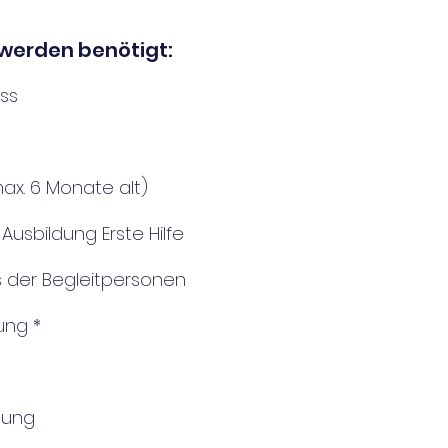
werden benötigt:
ss
x. 6 Monate alt)
usbildung Erste Hilfe
s der Begleitpersonen
ung *
hung