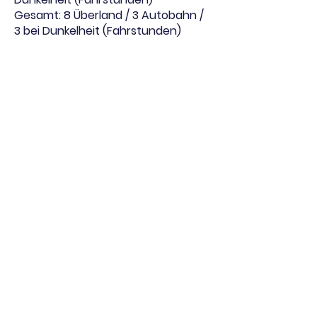
Gesamt: 8 Überland / 3 Autobahn /
3 bei Dunkelheit (Fahrstunden)
Prüfung
en ?
C1
Theorieprüfung ist abzulegen
Fragebogen mit 30 Fragen
ab 11 Fehlerpunkten ist die Prüfung
nicht bestanden
Praktische Prüfung ist abzulegen
Dauer jeweils mindestens 85
Minuten
Prüfungsinhalte: Abfahrtkontrolle,
Fahren innerhalb und außerhalb von
Ortschaften auch Autobahn und